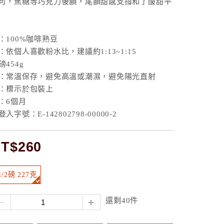
可，焦糖等巧克力後韻，尾韻甜感支撐和了酸甜平
：100%咖啡熟豆
依個人喜歡粉水比，建議約1:13~1:15
454g
：常溫保存，避免高溫或潮濕，避免陽光直射
：標示於包裝上
：6個月
字號：E-142802798-00000-2
T$260
1/2磅 227克
還剩40件