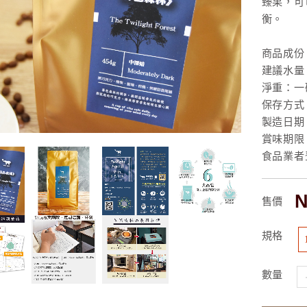
臻果，可
衡。
商品成份
建議水量：
淨重：一磅
保存方式
製造日期
賞味期限
食品業者登入
N
售價
規格
數量