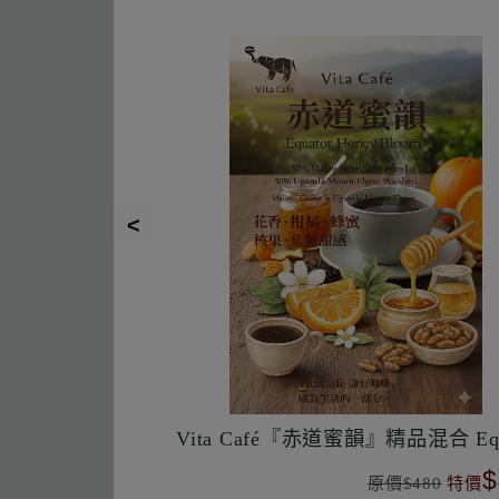
（藝伎）
衣索比亞/耶加雪菲G1/日曬
$15000起
$
特價
原價$480
特價