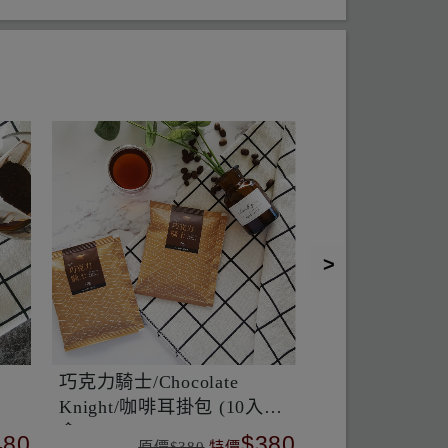
曼特
巴西/喜拉朵/黃波旁/去果皮
馬拉威/藝伎Gei
日曬/中焙
理
450
$380
原價$380
特價
原價$4