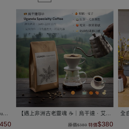
藝伎：班奇馬吉/日曬
晨曦
450
$480
原價$480
特價