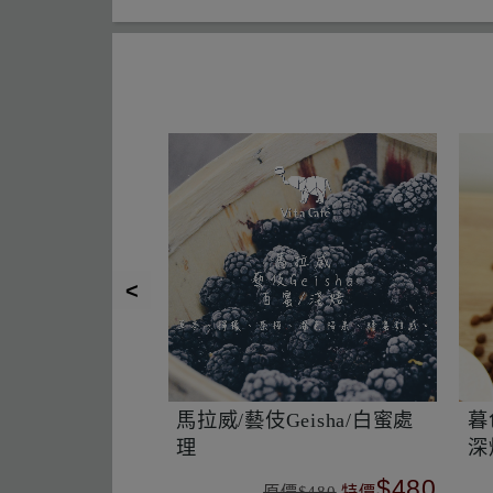
ocolate
Vita Café 經典盒綜合耳掛
巧
啡耳掛包 (10入/
(10入/盒)
K
包
$380
$480
$380
特價
原價$550
特價