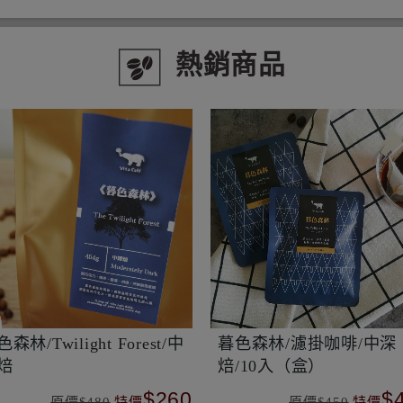
熱銷商品
克力騎士/Chocolate
印尼/蘇門答臘/亞齊省/
night/咖啡超值包 (30入/
寧三次手選/水洗
)
$780
$
原價$780
特價
原價$480
特價