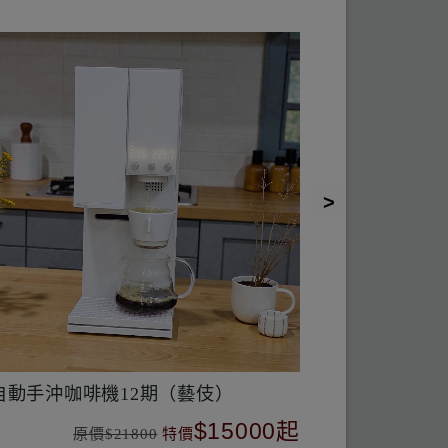
日光｜Morning sun
探香者 Explorer
$350
原價$350
特價