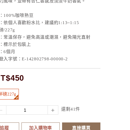
力風味，並帶有杏仁香感及淡淡牛奶香氣。
：100%咖啡熟豆
依個人喜歡粉水比，建議約1:13~1:15
/227g
：常溫保存，避免高溫或潮濕，避免陽光直射
：標示於包裝上
：6個月
字號：E-142802798-00000-2
T$450
半磅227g
還剩41件
追蹤
加入購物車
直接購買