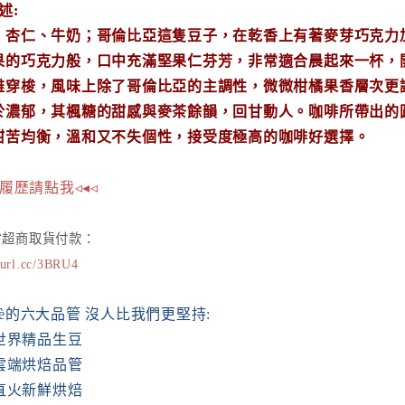
述:
、杏仁、牛奶；
哥倫比亞這隻豆子，在乾香上有著麥芽巧克力
果的巧克力般，口中充滿堅果仁芬芳，非常適合晨起來一杯，
雅穿梭，風味上除了哥倫比亞的主調性，微微柑橘果香層次更
於濃郁，其楓糖的甜感與麥茶餘韻，回甘動人。咖啡所帶出的
甜苦均衡，溫和又不失個性，接受度極高的咖啡好選擇。
焙履歷請點我◃◂◃
全省超商取貨付款：
7url.cc/3BRU4
 Cafè的六大品管 沒人比我們更堅持:
選世界精品生豆
能雲端烘焙品管
式直火新鮮烘焙