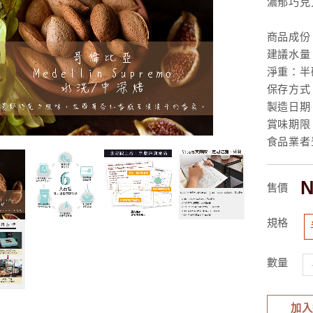
濃郁巧克
商品成份
建議水量：
淨重：半磅
保存方式
製造日期
賞味期限
食品業者登入
N
售價
規格
數量
加入