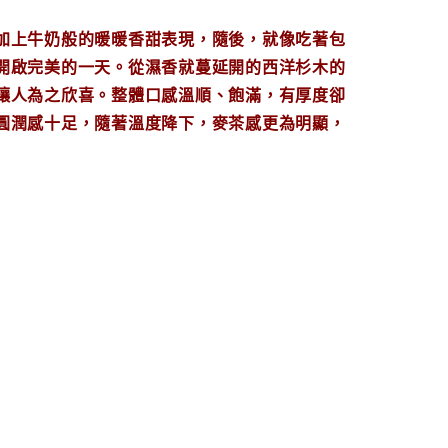
加上牛奶般的暖暖香甜表現，隨後，就像吃著包
開啟完美的一天。從濕香就蔓延開的西洋杉木的
讓人為之欣喜。整體口感溫順、飽滿，有厚度卻
圓潤感十足，隨著溫度降下，麥茶感更為明顯，