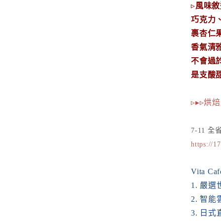
▹
風味敘
巧克力
裹杏仁
香氣清
不會過
是支酸
▹▸▹烘
7-11 
https://1
Vita
1. 嚴
2. 智
3. 日