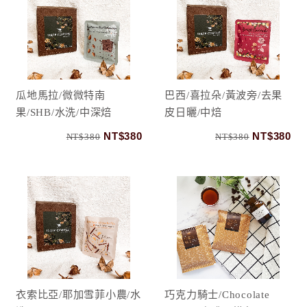
瓜地馬拉/微微特南
巴西/喜拉朵/黃波旁/去果
果/SHB/水洗/中深焙
皮日曬/中焙
NT$380
NT$380
NT$380
NT$380
衣索比亞/耶加雪菲小農/水
巧克力騎士/Chocolate