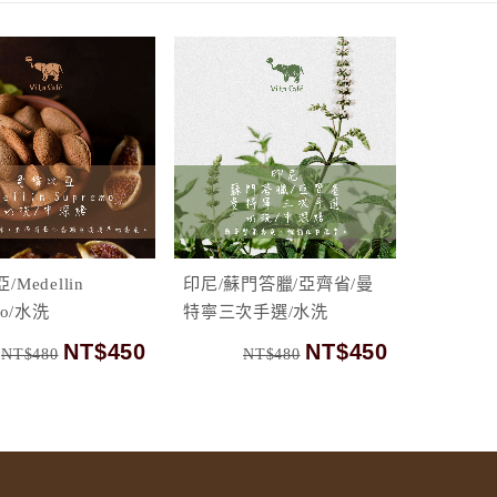
Medellin
印尼/蘇門答臘/亞齊省/曼
mo/水洗
特寧三次手選/水洗
NT$450
NT$450
NT$480
NT$480