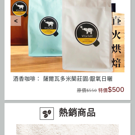
Vita Café『赤道蜜韻』精品混合 Equator Honey Bloom 50% Malawi Geisha Washed
500
$450
原價$480
特價
熱銷商品