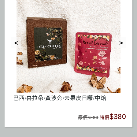
馬拉威/藝伎Geisha/白蜜處理
暮色
380
$480
原價$480
特價