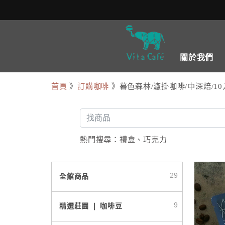
關於我們
首頁
》
訂購咖啡
》暮色森林/濾掛咖啡/中深焙/1
熱門搜尋：
禮盒
、
巧克力
29
全館商品
9
精選莊園 ❘ 咖啡豆