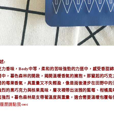
述:
克力香味，Body中等，柔和的苦味強勁的力道中，感受香甜綿密
陽中，暮色森林的開啟，揭開溫暖香氣的擁抱。那竄起的巧克
揚的莓果香氣，具重量又不失輕盈，像是雨後漫步在田野中的
強烈的黑巧克力與核果風味，層次裡帶出淡雅的藍莓、柑橘風
氣強烈。暮色森林是支帶著溫度與重量，適合需要溫暖包覆每
焙履歷請點我◃◂◃