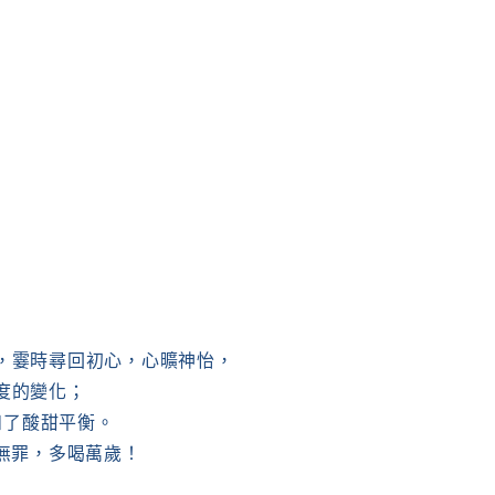
，霎時尋回初心，心曠神怡，
度的變化；
和了酸甜平衡。
心無罪，多喝萬歲！