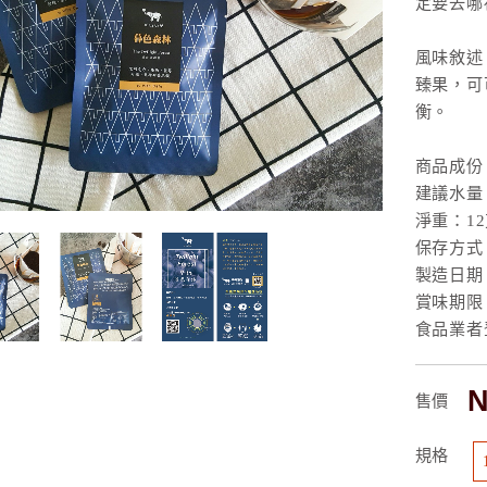
定要去哪
風味敘述
臻果，可
衡。
商品成份
建議水量：
淨重：12克
保存方式
製造日期
賞味期限
食品業者登入
N
售價
規格