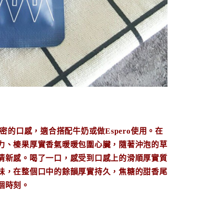
的口感，適合搭配牛奶或做Espero使用。
在
力、榛果厚實香氣暖暖包圍心臟，隨著沖泡的草
清新感。喝了一口，感受到口感上的滑順厚實質
味，在整個口中的餘韻厚實持久，焦糖的甜香尾
個時刻。