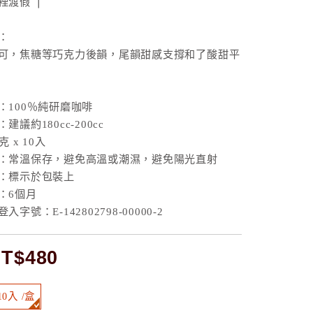
裡渡假 ❘
：
可，焦糖等巧克力後韻，尾韻甜感支撐和了酸甜平
：100％純研磨咖啡
建議約180cc-200cc
 x 10入
：常溫保存，避免高溫或潮濕，避免陽光直射
：標示於包裝上
：6個月
字號：E-142802798-00000-2
T$480
10入 /盒