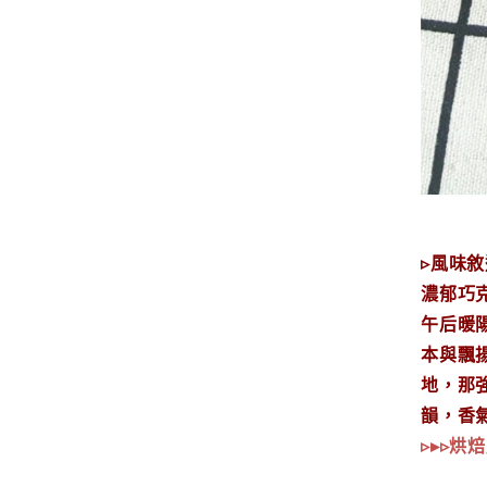
▹風味敘
濃郁巧
午后暖
本與飄
地，那
韻，香
▹▸▹烘