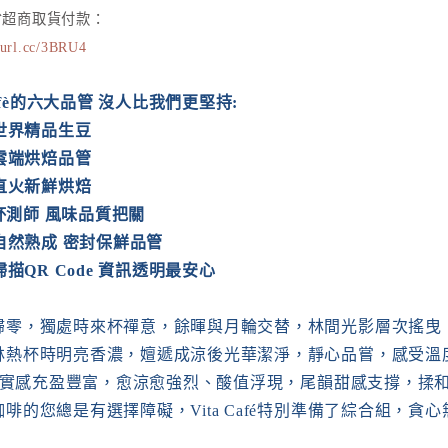
全省超商取貨付款：
7url.cc/3BRU4
 Cafè的六大品管 沒人比我們更堅持:
選世界精品生豆
能雲端烘焙品管
式直火新鮮烘焙
QI杯測師 風味品質把關
啡自然熟成 密封保鮮品管
機掃描QR Code 資訊透明最安心
歸零，獨處時來杯禪意，餘暉與月輪交替，林間光影層次搖曳
林熱杯時明亮香濃，嬗遞成涼後光華潔淨，靜心品嘗，感受溫
y 果實感充盈豐富，愈涼愈強烈、酸值浮現，尾韻甜感支撐，揉
啡的您總是有選擇障礙，Vita Café特別準備了綜合組，貪