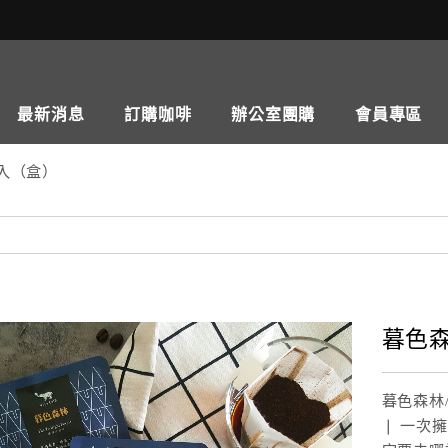
最新消息
訂購咖啡
辦公室團購
會員專區
0入（盒）
暮色森
暮色森林/Tw
❘ 一次擁