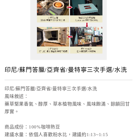
印尼/蘇門答臘/亞齊省/曼特寧三次手選/水洗
印尼/蘇門答臘/亞齊省/曼特寧三次手選/水洗
風味敘述：
藥草堅果香氣、醇厚、草本植物風味、風味飽滿、餘韻回甘
厚實。
商品成份：100%咖啡熟豆
建議水量：依個人喜歡粉水比，建議約1:13~1:15