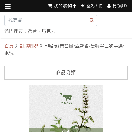
我的購物車
登入/註冊
我的帳戶
熱門搜尋：
禮盒
、
巧克力
首頁
》
訂購咖啡
》印尼/蘇門答臘/亞齊省/曼特寧三次手選/
水洗
商品分類