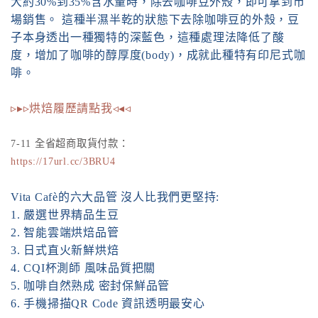
大約30%到35%含水量時，除去咖啡豆外殼，即可拿到市
場銷售。 這種半濕半乾的狀態下去除咖啡豆的外殼，豆
子本身透出一種獨特的深藍色，這種處理法降低了酸
度，增加了咖啡的醇厚度(body)，成就此種特有印尼式咖
啡。
▹▸▹烘焙履歷請點我◃◂◃
7-11 全省超商取貨付款：
https://17url.cc/3BRU4
Vita Cafè的六大品管 沒人比我們更堅持:
1. 嚴選世界精品生豆
2. 智能雲端烘焙品管
3. 日式直火新鮮烘焙
4. CQI杯測師 風味品質把關
5. 咖啡自然熟成 密封保鮮品管
6. 手機掃描QR Code 資訊透明最安心