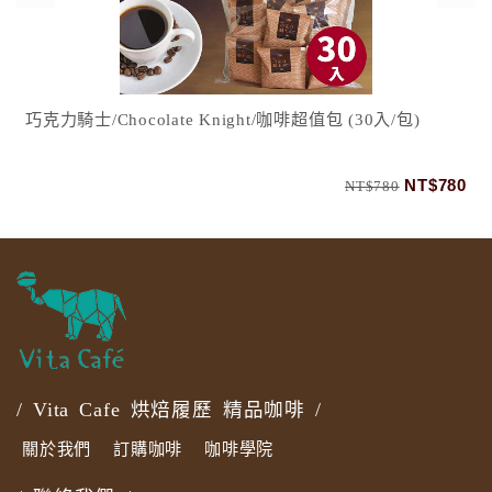
暮色森林/Twilight Forest/中深焙
0
NT$260
NT$480
/ Vita Cafe 烘焙履歷 精品咖啡 /
關於我們
訂購咖啡
咖啡學院