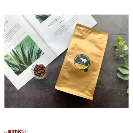
▹
風味敘述: