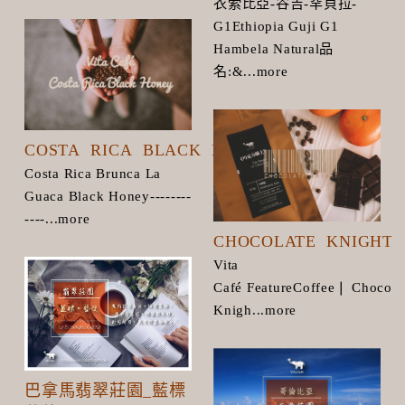
衣索比亞-谷吉-罕貝拉-
G1Ethiopia Guji G1
Hambela Natural品
名:&...more
COSTA RICA BLACK HONEY
Costa Rica Brunca La
Guaca Black Honey--------
----...more
CHOCOLATE KNIGHT
Vita
Café FeatureCoffee❘ Chocola
Knigh...more
巴拿馬翡翠莊園_藍標