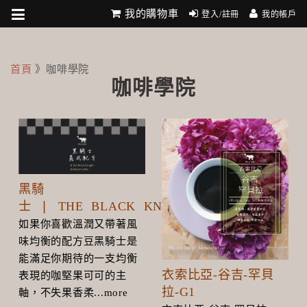
我的購物車
登入/註冊
我的帳戶
首頁
》咖啡學院
咖啡學院
黑騎
士 ❘ THE BLACK KNIGHT
如果你喜歡溫潤又帶著風
味均衡的配方豆黑騎士是
能滿足你期待的一支均衡
衣索比亞-谷吉-罕貝
表現的咖堅果可可的主
拉-G1
軸，不失果香柔...more