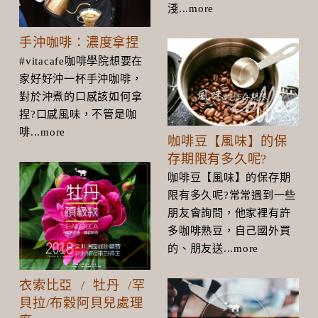
淺...more
手沖咖啡：濃度拿捏
#vitacafe咖啡學院想要在
家好好沖一杯手沖咖啡，
對於沖煮的口感該如何拿
捏?口感風味，不管是咖
啡...more
咖啡豆【風味】的保
存期限有多久呢?
咖啡豆【風味】的保存期
限有多久呢?常常遇到一些
朋友會詢問，他家裡有許
多咖啡熟豆，自己國外買
的、朋友送...more
衣索比亞 / 牡丹 /罕
貝拉/布榖阿貝兒處理