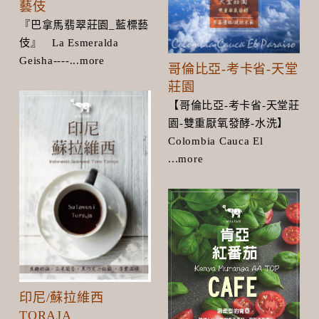
藝伎
『巴拿馬翡翠莊園_藍標藝
伎』 La Esmeralda
Geisha----...more
哥倫比亞-考卡省-天堂
莊園
【哥倫比亞-考卡省-天堂莊
園-雙重厭氧發酵-水洗】
Colombia Cauca El
...more
印尼/蘇拉維西
TORAJA