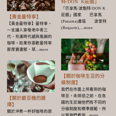
特/DON K莊園」
「巴拿馬/波魁特/DON K
莊園」國家 巴拿馬
【黃金曼特寧】
(Panama)產區 波奎特
【黃金曼特寧】曼特寧，
(Boquete),...more
一支讓人穿梭老中青三
代，充滿時代感與風韻的
咖啡。如果你喜歡曼特寧
那厚實濃郁，草...more
【關於咖啡生豆的分
級制度】
我們在市面上所看到的咖
啡豆，未烘焙之前，在各
【關於磨豆機的選
國的生豆端他們有不同的
擇】
分級制度和標準規範，所
關於沖煮一杯好咖啡的原
以當我們看到...more