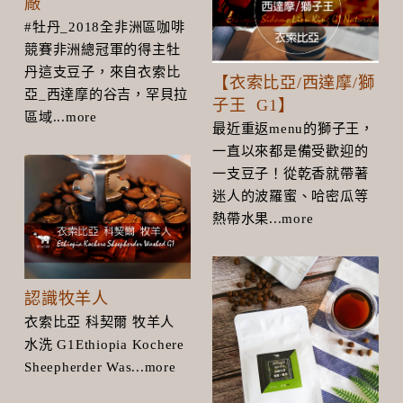
廠
#牡丹_2018全非洲區咖啡
競賽非洲總冠軍的得主牡
丹這支豆子，來自衣索比
【衣索比亞/西達摩/獅
亞_西達摩的谷吉，罕貝拉
子王 G1】
區域...more
最近重返menu的獅子王，
一直以來都是備受歡迎的
一支豆子！從乾香就帶著
迷人的波羅蜜、哈密瓜等
熱帶水果...more
認識牧羊人
衣索比亞 科契爾 牧羊人
水洗 G1Ethiopia Kochere
Sheepherder Was...more