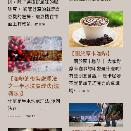
則，除了選擇好風味的咖
啡豆， 影響甚深的就是磨
豆機的選擇。磨豆機在市
面上有眾多...more
【關於摩卡咖啡】
｜關於摩卡咖啡｜ 大家對
摩卡咖啡的印象是什麼呢?
有些朋友會說， 摩卡咖啡
【咖啡的後製處理法
不就是加了巧克力的拿鐵
之—半水洗處理法(濕
嗎~...more
剝法)】
什麼是半水洗處理法(濕剝
法)?---------------------------
--------...more