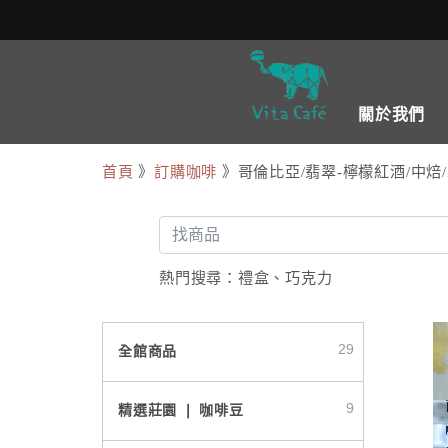
關於我們
首頁
》
訂購咖啡
》哥倫比亞/翡翠-檸檬紅酒/中焙
熱門搜尋：
禮盒
、
巧克力
29
全館商品
9
精選莊園 ❘ 咖啡豆