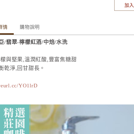
加入
詳情
購物說明
亞/翡翠-檸檬紅酒/中焙/水洗
檸檬與堅果,溫潤紅酸,豐富焦糖甜
衡乾淨,回甘甜長。
/reurl.cc/YO1lrD