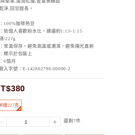
檬與堅果,溫潤紅酸,豐富焦糖甜
乾淨,回甘甜長。
：100%咖啡熟豆
依個人喜歡粉水比，建議約1:13~1:15
/227g
：常溫保存，避免高溫或潮濕，避免陽光直射
：標示於包裝上
：6個月
字號：E-142802798-00000-2
T$380
半磅227克
還剩7件