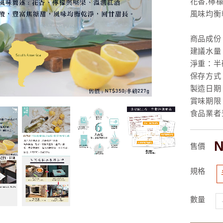
花香,檸
風味均衡
商品成份
建議水量：
淨重：半磅
保存方式
製造日期
賞味期限
食品業者登入
N
售價
規格
數量