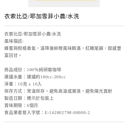
衣索比亞/耶加雪菲小農/水洗
衣索比亞/耶加雪菲小農/水洗
風味描述:
蜂蜜與柑橘香氣，溫降後柳橙風味飽滿，紅糖尾韻，甜感豐
富回甘。
商品成份：100％純研磨咖啡
建議水量：建議約180cc-200cc
淨重：10克 x 10入
保存方式：常溫保存，避免高溫或潮濕，避免陽光直射
製造日期：標示於包裝上
賞味期限：6個月
食品業者登入字號：E-142802798-00000-2