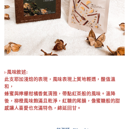
▹
風味敘述:
此支耶加淺焙的表現，風味表現上質地輕透，酸值溫
和，
蜂蜜與檸檬柑橘香氣清雅，帶點紅茶般的風味。溫降
後，柳橙風味飽滿且乾淨，紅糖的尾韻，像蜜糖般的甜
感讓人喜愛也充滿特色，綿延回甘。