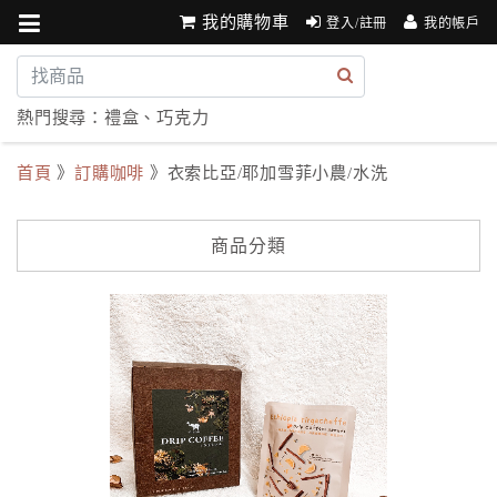
我的購物車
登入/註冊
我的帳戶
熱門搜尋：
禮盒
、
巧克力
首頁
》
訂購咖啡
》衣索比亞/耶加雪菲小農/水洗
商品分類