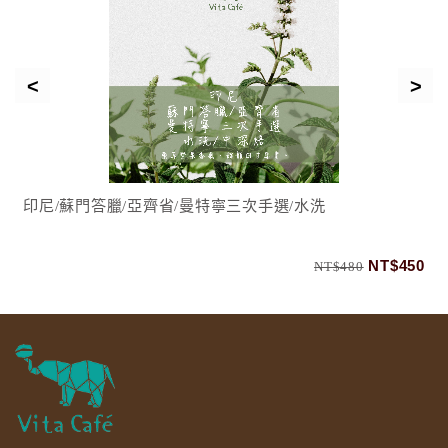
印尼/蘇門答臘/亞齊省/曼特寧三次手選/水洗
0
NT$450
NT$480