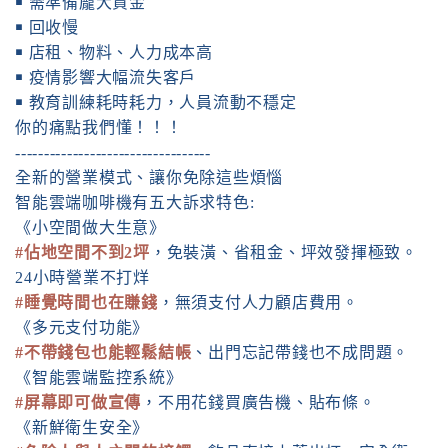
￭ 需準備龐大資金
￭ 回收慢
￭ 店租、物料、人力成本高
￭ 疫情影響大幅流失客戶
￭ 教育訓練耗時耗力，人員流動不穩定
你的痛點我們懂！！！
----------------------------------
全新的營業模式、讓你免除這些煩惱
智能雲端咖啡機有五大訴求特色:
《小空間做大生意》
#佔地空間不到2坪
，免裝潢、省租金、坪效發揮極致。
24小時營業不打烊
#睡覺時間也在賺錢
，無須支付人力顧店費用。
《多元支付功能》
#不帶錢包也能輕鬆結帳
、出門忘記帶錢也不成問題。
《智能雲端監控系統》
#屏幕即可做宣傳
，不用花錢買廣告機、貼布條。
《新鮮衛生安全》