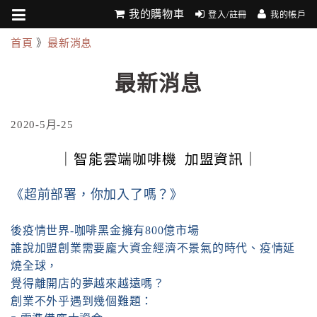
我的購物車
登入/註冊
我的帳戶
首頁
》
最新消息
最新消息
2020-5月-25
｜智能雲端咖啡機 加盟資訊｜
《超前部署，你加入了嗎？》
後疫情世界-咖啡黑金擁有800億市場
誰說加盟創業需要龐大資金經濟不景氣的時代、疫情延
燒全球，
覺得離開店的夢越來越遠嗎？
創業不外乎遇到幾個難題：