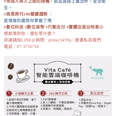
#免除人與人之間的接觸
，飲品直接上蓋出杯，安全衛
生。
#商業周刊100關鍵趨勢
：
疫情後的趨勢你掌握了嗎
#數位科技
#數位貨幣
#行動支付
#實體店面佔地漸小
想創業的你，還在等什麼？
詳請請加LINE@詢問 : @mky5459q / 臉書私訊我們
電話：07-3756750