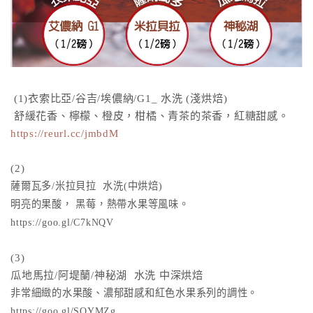
(1)衣索比亞/谷吉/埃儂納/G1_ 水洗 (淺烘焙)
舒緩花香、檸檬、橙皮，柑橘、青茶的茶香，紅糖甜感。
https://reurl.cc/jmbdM
(2)
薩爾瓦多/米拉貝拉 水洗(中烘焙)
明亮的果酸， 黑莓，熱帶水果等風味。
https://goo.gl/C7kNQV
(3)
瓜地馬拉/阿堤蘭/神秘湖 水洗 中深烘焙
非常細緻的水果酸、濃郁甜感和紅色水果系列的調性。
https://goo.gl/SQYMZg