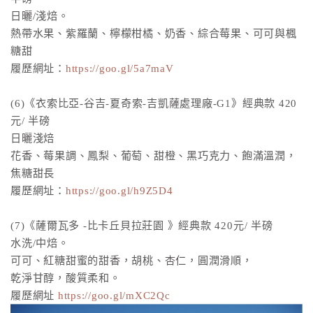
日曬/淺焙。
熱帶水果、紫羅蘭、檸檬柑橘、奶香、綜合莓果、可可與楓
糖甜
履歷網址：
https://goo.gl/5a7maV
(6)《衣索比亞-谷吉-夏奇索-吉凱薩處理廠-G1》經典款 420
元/ 半磅
日曬淺焙
花香、莓果調、鳳梨、葡萄、甜橙、黑巧克力、飽滿溫潤，
焦糖甜長
履歷網址：
https://goo.gl/h9Z5D4
(7)《薩爾瓦多 -比卡丘貝拉莊園 》經典款 420元/ 半磅
水洗/中焙。
可可、紅糖甜蜜的甜香，胡桃、杏仁，圓潤滑順，
乾淨甘醇，酸質柔和。
履歷網址
https://goo.gl/mXC2Qc