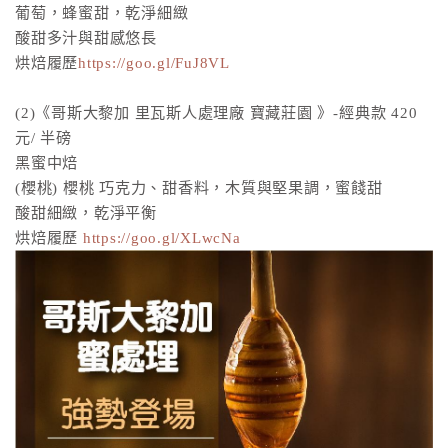
葡萄，蜂蜜甜，乾淨細緻
酸甜多汁與甜感悠長
烘焙履歷
https://goo.gl/FuJ8VL
(2)《哥斯大黎加 里瓦斯人處理廠 寶藏莊園 》-經典款 420
元/ 半磅
黑蜜中焙
(櫻桃) 櫻桃 巧克力、甜香料，木質與堅果調，蜜餞甜
酸甜細緻，乾淨平衡
烘焙履歷
https://goo.gl/XLwcNa