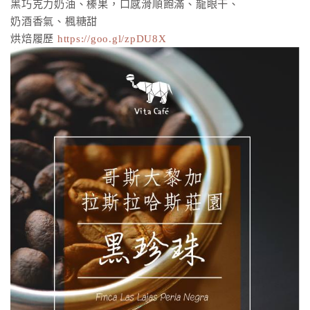
黑巧克力奶油、榛果，口感滑順飽滿、龍眼干、
奶酒香氣、楓糖甜
烘焙履歷
https://goo.gl/zpDU8X