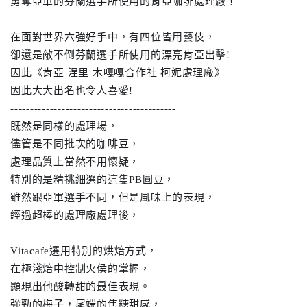
勇奪亞軍的芬蘭選手所使用的肯亞咖啡處理廠！
在面對世界六強好手中，有四位皆用藝伎，
卻還是敵不倒芬蘭選手所使用的漂亮肯亞出擊!
因此《肯亞 涅里 木嘎嘎合作社 柯妮處理廠》
因此大大出名也令人喜愛!
--------------------------
----------------
既然是同樣的處理場，
儘管是不同批次的咖啡豆，
處理品質上當然不用懷疑，
特別的是精挑細選的這隻PB圓豆，
雖然跟亞軍選手不同，但是風味上的表現，
經過超棒的處理廠處理後，
Vitacafe選用特別的烘焙方式，
在極淺焙中控制火侯的掌握，
顯現出他酸轉甜的最佳表現。
強勁的梅子，尾端的焦糖甜感，