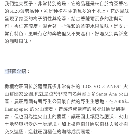
我們這支豆子，非常特別的是，它的品種是來自於肯亞著名
的SL28波旁品種，卻是種植在薩爾瓦多的土地上，它的風味
呈現了肯亞的梅子調性與乾淨，結合著薩爾瓦多的甜與可
可、杏仁茶醇度，混合著ㄧ些溫和的熱帶水果風味，是支非
常有特色，風味有它的奔放但又不失溫和，好喝又別具新意
的咖啡風味。
--------------------------
#莊園介紹
：
橄欖樹莊園位於薩爾瓦多非常有名的“LOS VOLCANES” 火
山群國家公園.也就是位於非常有名薩爾瓦多Santa Ana 火山
區，農莊周圍有著野生公園最自然的野生生態鏈，在2006年
Ilamapepec 的火山爆發，曾經造成當時的咖啡莊園受到損
害，但也因為這火山土的覆蓋，讓莊園土壤更為肥沃，火山
土地勢與肥沃的土壤環境，加上橄欖樹莊園以樹林與咖啡樹
交叉遮蔭，造就莊園極佳的咖啡成長環境。