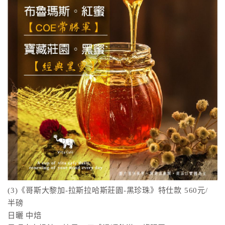
(3)《哥斯大黎加-拉斯拉哈斯莊園-黑珍珠》特仕款 560元/
半磅
日曬 中焙