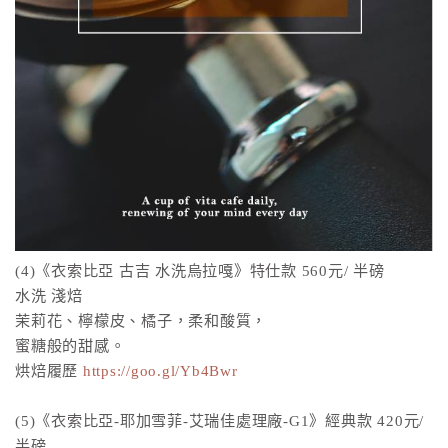
(4)《衣索比亞 古吉 水洗烏拉嘎》特仕款 560元/ 半磅
水洗 淺焙
茉莉花、檸檬皮、橘子，柔和酸質，
蜜糖般的甜感。
烘焙履歷
https://goo.gl/Yb4Bwr
(5)《衣索比亞-耶加雪菲-艾瑞佳處理廠-G1》經典款 420元/
半磅