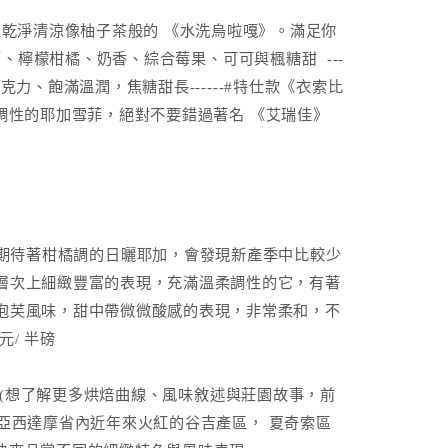
支乾淨清涼像柚子茶般的 《水洗烏啦嘎》。滿足你
紫羅蘭、檸檬柑橘、奶香、綜合莓果、可可與楓糖甜 ---
克力、飽滿溫潤，焦糖甜長------#特仕款《衣索比
柑橘調性的耶加雪菲，絕對不要錯過著名 《艾瑞佳》
-如果今年你期待著柑橘調的日曬耶加，會發現新產季中比較少
層次上細緻豐富的表現，充滿溫柔調性的它，有著
泡芙風味，甜中帶微微酸感的表現，非常柔和，不
元/ 半磅
5D4(想了解更多烘焙曲線、風味敘述與莊園故事，前
索比亞西達摩省內近年來火紅的谷吉產區， 夏奇索區