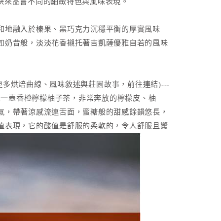
廠，快來品嘗不同的細緻特色與風味表現。
和地融入於榛果、黑巧克力沉穩平衡的厚實風味
如奶昔般，淡淡花香襯托著吉凱薩優雅自若的風味
了解更多烘焙曲線、風味敘述與莊園故事，前往連結)---
是一壺香橙檸檬柚子茶，非常奔放的檸檬皮、柚
氣，帶著涼感流連舌面，蜜糖般的甜感餘韻悠長，
值表現，它的酸值是舒服的柔軟的，令人舒服且驚