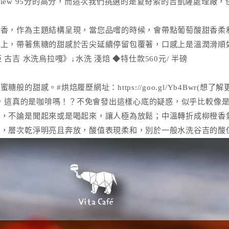
Review 95分的高分，而這次我們挑選的是夏奇索的吉凱薩處理
甜香，作為主題結構呈現，當您品嚐的時候，會帶點葡萄酸甜香柔
感上，帶著焦糖的甜感於舌尖延續停留包覆著，口感上是溫潤滑順
比亞 古吉 水洗烏拉嘎》↓水洗 淺焙 ◆特仕款560元/ 半磅
甜感。#烘焙履歷網址：https://goo.gl/Yb4Bwr(想
驚艷，這真的是咖啡嗎！？不免會發出這樣心底的疑惑，似乎比較像
感，不論是聞起來或是喝起來，讓人極為放鬆；中溫轉折成柳橙香
味，層次乾淨明亮且奔放，酸值表現柔和，別於一般水洗谷吉的酸