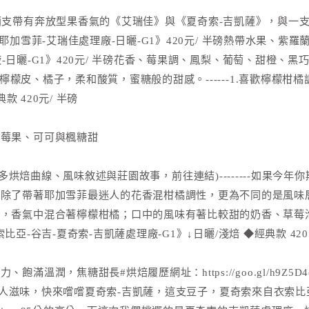
兩支帶有奔放型果香氣的《艾瑞佳》與《夏奇索-吉凱薩》，與一
亞-耶加雪菲-艾瑞佳處理廠-日曬-G1》420元/ 半磅熱帶水果、
廠-日曬-G1》420元/ 半磅花香、莓果調、鳳梨、葡萄、甜橙、黑巧
子、檸檬皮、橘子，柔和酸質，蜜糖般的甜感。------1.喜歡檸檬
款 420元/ 半磅
合莓果、可可與楓糖甜
aV(想了解更多烘焙曲線、風味敘述與莊園故事，前往連結)-------
，除了帶著耶加雪菲最迷人的花香混柑橘調性，更為不同的是風味
雅，香氣中混合著檸檬柑橘；口中的風味有著比較甜的奶香、草莓
索比亞-谷吉-夏奇索-吉凱薩處理廠-G1》↓日曬/淺焙 ◆經典款 420
滿溫潤，焦糖甜長#烘焙履歷網址：https://goo.gl/h9Z
為主的酸甜迷人滋味，快來嚐嚐夏奇索-吉凱薩，這支豆子，夏奇索來自衣