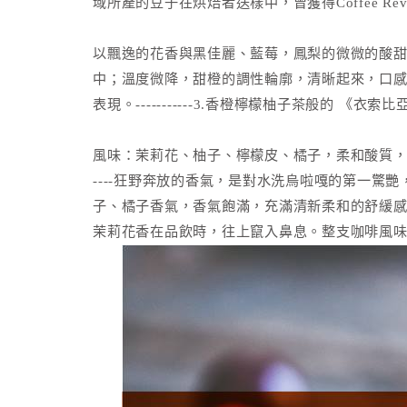
域所產的豆子在烘焙者送樣中，曾獲得Coffee 
以飄逸的花香與黑佳麗、藍莓，鳳梨的微微的酸
中；溫度微降，甜橙的調性輪廓，清晰起來，口
表現。-----------3.香橙檸檬柚子茶般的 《衣索
風味：茉莉花、柚子、檸檬皮、橘子，柔和酸質，蜜糖般的
----狂野奔放的香氣，是對水洗烏啦嘎的第一
子、橘子香氣，香氣飽滿，充滿清新柔和的舒緩
茉莉花香在品飲時，往上竄入鼻息。整支咖啡風