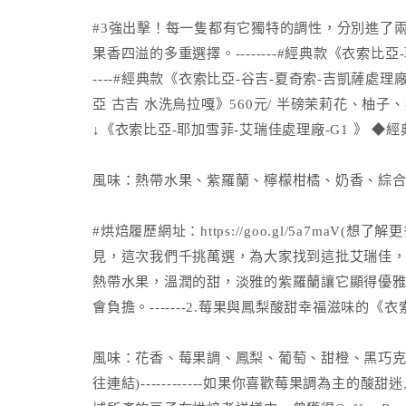
#3強出擊！每一隻都有它獨特的調性，分別進了
果香四溢的多重選擇。--------#經典款《衣索比
----#經典款《衣索比亞-谷吉-夏奇索-吉凱薩處理
亞 古吉 水洗烏拉嘎》560元/ 半磅茉莉花、柚
↓《衣索比亞-耶加雪菲-艾瑞佳處理廠-G1 》 ◆經典
風味：熱帶水果、紫羅蘭、檸檬柑橘、奶香、綜
#烘焙履歷網址：https://goo.gl/5a7m
見，這次我們千挑萬選，為大家找到這批艾瑞佳
熱帶水果，溫潤的甜，淡雅的紫羅蘭讓它顯得優
會負擔。-------2.莓果與鳳梨酸甜幸福滋味的《衣
風味：花香、莓果調、鳳梨、葡萄、甜橙、黑巧克力、飽
往連結)------------如果你喜歡莓果調