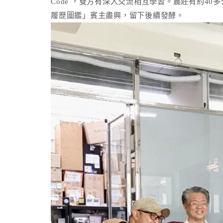
Code ，雙方有深入交流相互學習。農莊有約4
履歷圖鑑」賓主盡興，留下後續發酵。