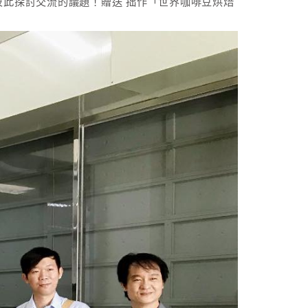
彼此探討交流的議題！贈送 拙作「世界咖啡豆烘焙