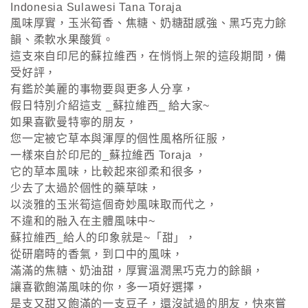
Indonesia Sulawesi Tana Toraja
風味厚實，玉米筍香、焦糖、奶糖甜感強、黑巧克力餘
韻、柔軟水果酸質。
這支來自印尼的蘇拉維西，在悄悄上架的這段期間，備
受好評，
有鑑於美麗的事物要與更多人分享，
假日特別介紹這支 _蘇拉維西_ 給大家~
如果喜歡曼特寧的朋友，
您一定被它草本與渾厚的個性風格所征服，
一樣來自於印尼的_蘇拉維西 Toraja ，
它的草本風味，比較起來卻柔和很多，
少去了太過於個性的藥草味，
以淡雅的玉米筍這個奇妙風味取而代之，
不違和的融入在主體風味中~
蘇拉維西_給人的印象就是~「甜」，
從研磨時的香氣，到口中的風味，
滿滿的焦糖、奶油甜，厚實溫潤黑巧克力的餘韻，
讓喜歡飽滿風味的你，多一項好選擇，
是支又甜又飽滿的一支豆子，還沒試過的朋友，快來嘗