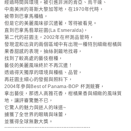
經過時間與環境，被引進非洲的肯亞、烏干達、
中南美洲的哥斯大黎加等地，在1970年代時，
被帶到巴拿馬種植，
但是它的美麗風味卻沉遣著，等待被看見。
直到巴拿馬翡翠莊園(La Esmeralda)，
第二代的莊園主，2002年在杯測品管時，
發現混和出貨的兩個區域中有出現一種特別細緻柑橘與
果香甜感的表現，抽絲剝繭地找尋，
找到了較高處的藝伎樹種，
藝伎的美麗風味終於不再沉遣！
透過得天獨厚的環境與種植、品管，
再莊園主細心的發掘與照料下，
2004年參與Best of Panama-BOP 杯測競賽，
拿出藝伎，那透人高雅花香，柑橘果香與細緻的風味質
地，讓評審驚艷不已，
它驚人的魅力與迷人的味道~
擄獲了全世界的眼睛與味蕾，
並獲得全球無數大獎。
---------------------------------------------------