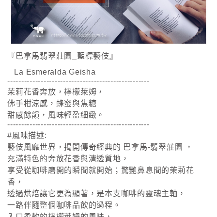
『巴拿馬翡翠莊園_藍標藝伎』
La Esmeralda Geisha
---------------------------------------------------
茉莉花香奔放，檸檬萊姆，
佛手柑涼感，蜂蜜與焦糖
甜感餘韻，風味輕盈細緻。
---------------------------------------------------
#風味描述:
藝伎風靡世界，揭開傳奇經典的 巴拿馬-翡翠莊園 ，
充滿特色的奔放花香與清透質地，
享受從咖啡磨開的瞬間就開始；驚艷鼻息間的茉莉花
香，
透過烘焙讓它更為顯著，是本支咖啡的靈魂主軸，
一路伴隨整個咖啡品飲的過程。
入口柔軟的檸檬萊姆的風味，