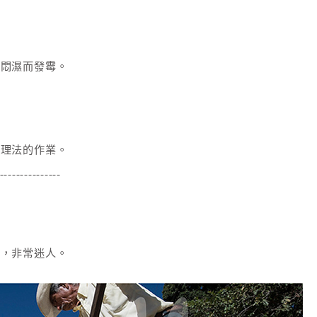
，
為悶濕而發霉。
處理法的作業。
---------------
香，非常迷人。