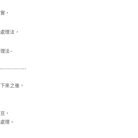
。
果實，
上處理法，
理法~
---------------
採下來之後，
浮豆，
段處理。