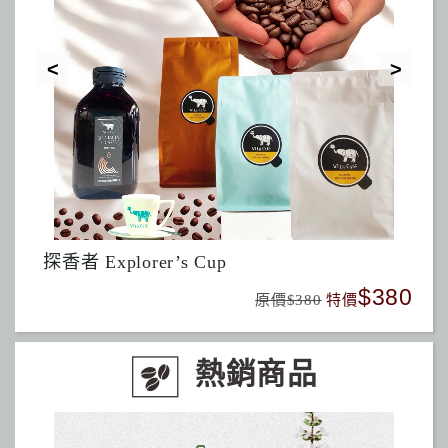
探香者 Explorer’s Cup
酒
350
$380
原價$380
特價
熱銷商品