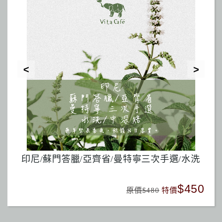
包
印尼/蘇門答臘/亞齊省/曼特寧三次手選/水洗
巴
780
$450
原價$480
特價