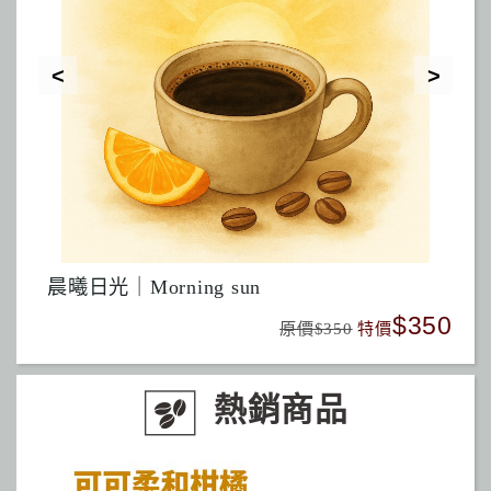
晨曦日光｜Morning sun
探香
480
$350
原價$350
特價
熱銷商品