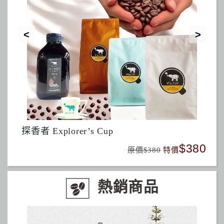
酒香咖啡： 薩爾瓦多米蘭莊園/厭氧日曬
380
$500
原價$550
特價
熱銷商品