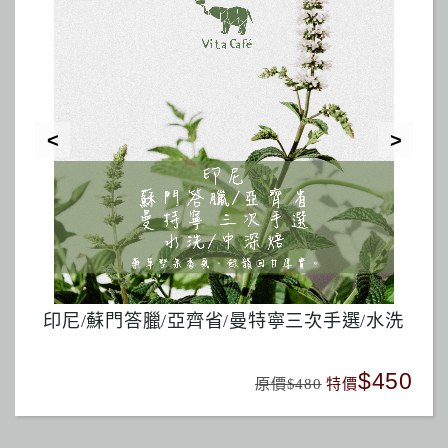
水洗
巴西/喜拉朵/黃波旁/去果皮日曬/中焙
馬
450
$380
原價$380
特價