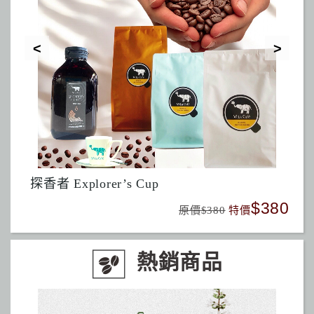
探香者 Explorer’s Cup
酒
350
$380
原價$380
特價
熱銷商品