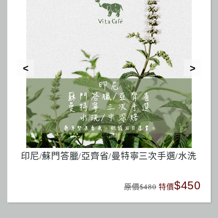
包
印尼/蘇門答臘/亞齊省/曼特寧三次手選/水洗
巴
780
$450
原價$480
特價