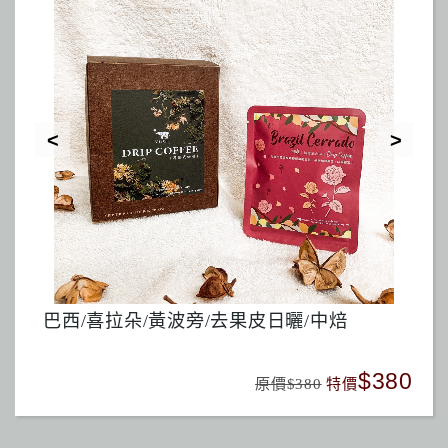
馬拉威/藝伎Geisha/白蜜處理
暮色
380
$480
原價$480
特價