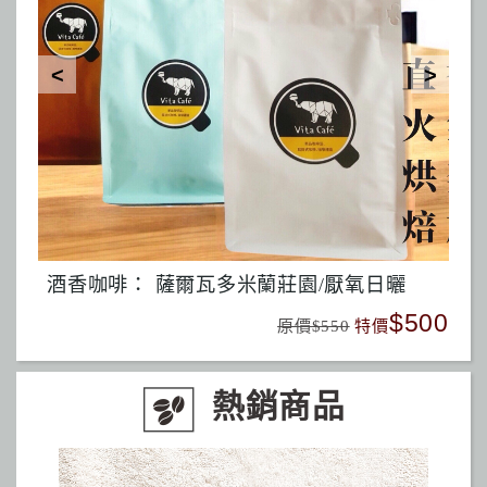
Vita Café『赤道蜜韻』精品混合 Equator Honey Bloom 50% Malawi Geisha Washed
500
$450
原價$480
特價
熱銷商品