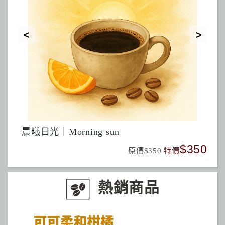
晨曦日光｜Morning sun
探香
480
$350
原價$350
特價
熱銷商品