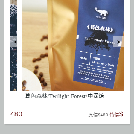
暮色森林/Twilight Forest/中深焙
暮
480
$260
原價$480
特價