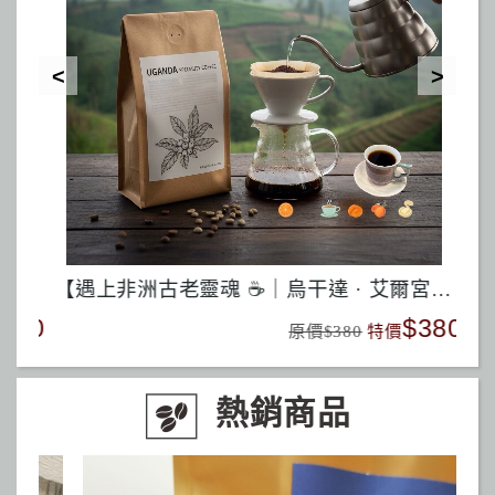
Vita Café『赤道蜜韻』精品混合 Equator Honey Bloom 50% Malawi Geisha Washed
【遇上非洲古老靈魂 ☕｜烏干達 · 艾爾宮山】/水洗/中淺焙
全
450
$380
原價$380
特價
熱銷商品